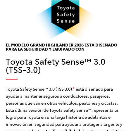
S
D
c
El
EL MODELO GRAND HIGHLANDER 2026 ESTÁ DISEÑADO
PARA LA SEGURIDAD Y EQUIPADO CON
PD
Toyota Safety Sense™ 3.0
cia
pe
rad
(TSS-3.0)
el
par
cir
pa
Toyota Safety Sense™ 3.0 (TSS 3.0)
está diseñado para
*
ayudar a mantener seguros a conductores, pasajeros,
personas que van en otros vehículos, peatones y ciclistas.
Esta última versión de Toyota Safety Sense™ representa un
logro para Toyota en una larga historia de adelantos e
innovación en seguridad para ayudar a proteger a la gente y
prevenir accidentes.
La disponibilidad de esta característica