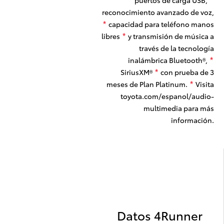
puertos de carga USB,
*
reconocimiento avanzado de voz,
capacidad para teléfono manos
*
libres
y transmisión de música a
*
través de la tecnología
inalámbrica
Bluetooth
®,
*
SiriusXM®
con prueba de 3
*
meses de Plan Platinum.
Visita
*
toyota.com/espanol/audio-
multimedia para más
información.
Datos 4Runner