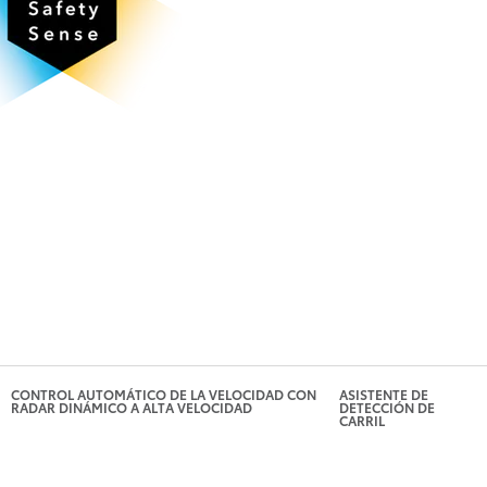
cámara y un radar, el PCS con 
avisarte sobre una posible coli
sistema está diseñado para fr
CONTROL AUTOMÁTICO DE LA VELOCIDAD CON
ASISTENTE DE
RADAR DINÁMICO A ALTA VELOCIDAD
DETECCIÓN DE
CARRIL