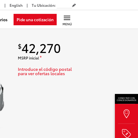
English
Tu Ubicación
:
Pide una cotización
rios
MENÚ
42,270
$
MSRP inicial
*
Introduce el código postal
para ver ofertas locales
CONECTAR CON
CONCESIONARIOS