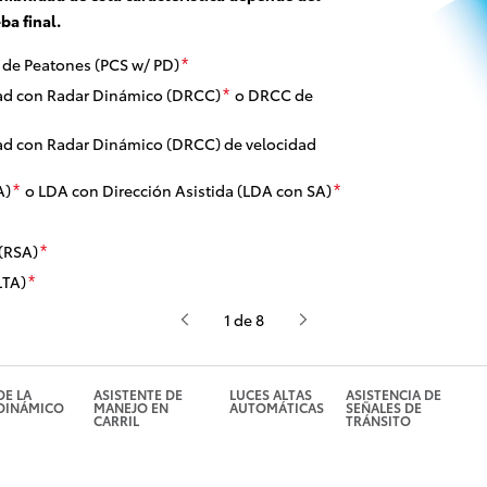
ba final.
r de Peatones (PCS w/ PD)
*
dad con Radar Dinámico (DRCC)
o DRCC de
*
dad con Radar Dinámico (DRCC) de velocidad
A)
o LDA con Dirección Asistida (LDA con SA)
*
*
 (RSA)
*
LTA)
*
1 de 8
E LA
ASISTENTE DE
LUCES ALTAS
ASISTENCIA DE
DINÁMICO
MANEJO EN
AUTOMÁTICAS
SEÑALES DE
CARRIL
TRÁNSITO